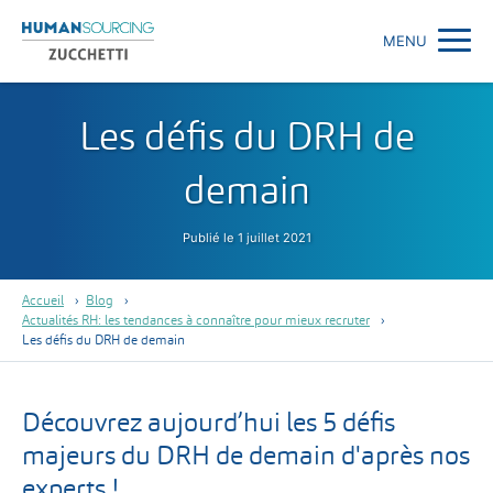
MENU
Les défis du DRH de
demain
Publié le
1 juillet 2021
Accueil
Blog
Actualités RH: les tendances à connaître pour mieux recruter
Les défis du DRH de demain
Découvrez aujourd’hui les 5 défis
majeurs du DRH de demain d'après nos
experts !