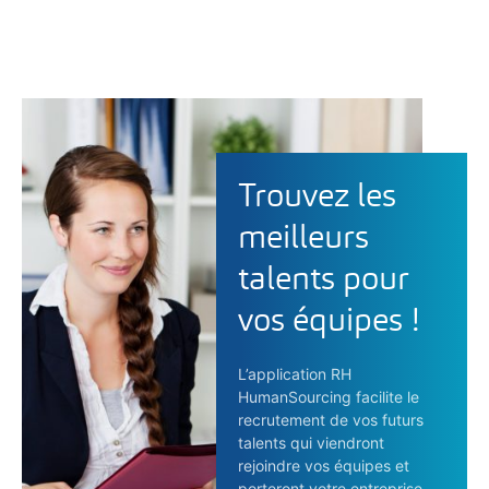
Trouvez les
meilleurs
talents pour
vos équipes !
L’application RH
HumanSourcing facilite le
recrutement de vos futurs
talents qui viendront
rejoindre vos équipes et
porteront votre entreprise