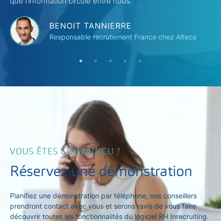
que l’information circule entre nous.
DRH du Groupe Samse
BENOIT TANNIERRE
SARAH BUSATTO
Responsable recrutement France chez Alteca
Chargée RH chez Oriade Noviale
VOUS ÊTES CONVAINCU ?
Réservez une démonstration
Planifiez une démonstration par téléphone, nos conseillers
prendront contact avec vous et serons ravis de vous faire
découvrir toutes les fonctionnalités du logiciel RH Inrecruiting.