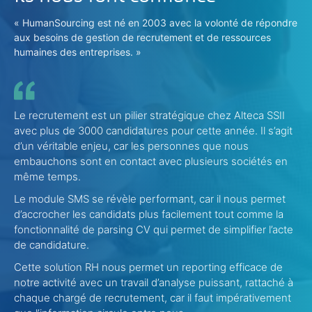
« HumanSourcing est né en 2003 avec la volonté de répondre
aux besoins de gestion de recrutement et de ressources
humaines des entreprises. »
Le recrutement est un pilier stratégique chez Alteca SSII
application
suivre
avec plus de 3000 candidatures pour cette année. Il s’agit
RH
processus RH
toutes les candidatures,
d’un véritable enjeu, car les personnes que nous
espace de gestion du recrutement
embauchons sont en contact avec plusieurs sociétés en
même temps.
l’historique de ses recrutements
historique des candidatures
Le module SMS se révèle performant, car il nous permet
processus de gestion
suivi des
d’accrocher les candidats plus facilement tout comme la
candidatures
fonctionnalité de parsing CV qui permet de simplifier l’acte
développement
de candidature.
de modules spécifiques
CVThèques et jobboards
classer les différentes candidatures
DAVID GEORGET
Dirigeant de ES'TETE Hunting Minds
Cette solution RH nous permet un reporting efficace de
vivier de CV.
CAMILLE ARNAUD
notre activité avec un travail d’analyse puissant, rattaché à
Chargée RH de France Air
chaque chargé de recrutement, car il faut impérativement
FRANÇOISE GRASSA